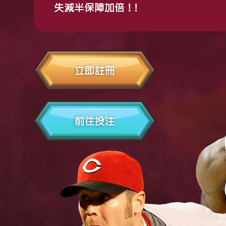
主
鉅城娛樂城
鉅城娛樂城會出
鉅城娛樂城
鉅城
要
下載
金嗎
評價
老闆
內
←
安全至上，鉅城娛樂城打造無漏洞的頂級線上博
鉅城娛樂城p
容
弈環境
每天都是發財日，鉅城娛樂城pt
停
發佈日期:
2026 年 5 月 28 日
，
作者:
admin
在
鉅城娛樂城ptt
，驚喜從來不需要
新活動，日日都有好彩頭，只要每
到，就能輕鬆領取豐富的免費彩金
最直接、最接地氣的方式，回饋每
玩、天天領，在鉅城娛樂城ptt，財
家，快來開啟你的每日發財儀式吧