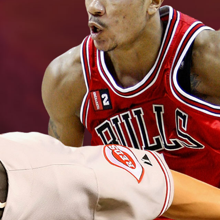
了豐富多樣的選擇，滿足不同玩家的需求和喜
n
註冊完成後私訊24小時線上客服即可領取，以其快捷的支
好的介面和即時客服支援，提供優質的遊戲體
n
高的博弈遊戲網站，會如此受歡迎的主要原因，除了有知名