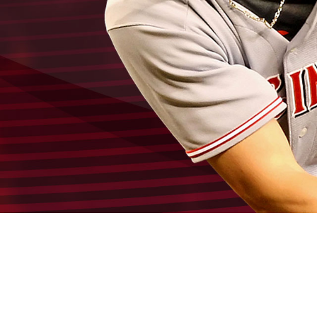
鉅城娛樂內含多種新的電
的
中
樂
選
城
發佈日期:
2025 年 1 月 6 日
，
作者:
admin
擇，
以
滿
其
鉅城娛樂提供多元的遊戲、完善
足
用
…
閱讀全文
→
不
戶
同
友
在
分類:
未分類
|
留言功能已關閉
玩
好
〈鉅
家
的
城
的
介
娛
需
面
皇家娛樂城隨時隨地輕
樂
求
和
內
發佈日期:
2025 年 1 月 6 日
，
作者:
admin
和
即
含
喜
時
多
皇家娛樂城是國內首屈一指的線
好〉
客
種
中
服
…
閱讀全文
→
新
支
的
援，
在
分類:
鉅城娛樂老闆
|
留言功能已關閉
電
提
〈皇
子
供
家
遊
優
娛
戲,
質
樂
以
彙整
的
城
及
2026 年 8 月
遊
隨
更
2026 年 7 月
戲
時