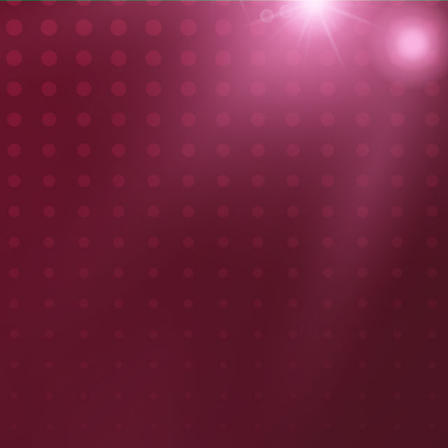
老闆體育官方總代理，鉅城娛樂城致力於
為體育產業市場化做出一份貢獻，力求完
整、快速、準確地提供nba即時比分，皇
家nba直播，nba賽程等相關資訊，現場競
猜投注，好玩有趣。
城娛樂城
鉅城娛樂城ptt