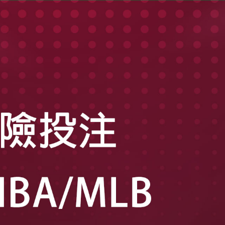
ba賽程
娛樂城優惠活動
娛樂城體驗金
鉅城娛樂
鉅城娛樂dcard
鉅
嗎
鉅城娛樂城評價
鉅城娛樂老闆
鉅城娛樂詐騙
鉅成娛樂城