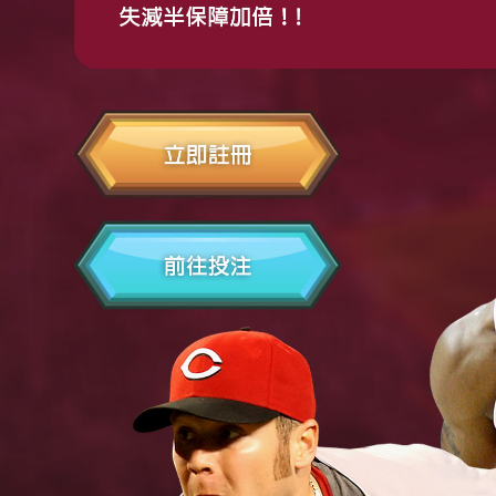
主
鉅城娛樂城
鉅城娛樂城會出
鉅城娛樂城
鉅城
要
下載
金嗎
評價
老闆
內
2026 年 6 月
每月彙整:
容
激發潛藏的冠軍基因，鉅城娛樂
創不朽傳奇
發佈日期:
2026 年 6 月 27 日
，
作者:
admin
電子競技的魅力在於熱血、拼搏與
鉅城娛樂城則為這份熱血提供了最完
在
分類:
鉅城娛樂城
|
留言功能已關閉
〈激
發
潛
誠信是一切的基石，鉅城娛樂城p
藏
的