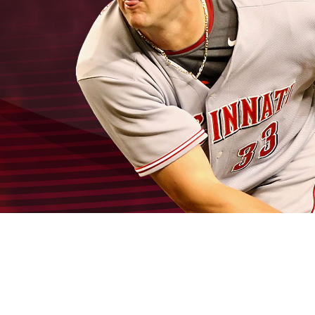
品質贏得未來
冠
發佈日期:
2026 年 6 月 27 日
，
作者:
admin
軍
基
在這個信息爆炸、選擇繁多的時代
因，
獲得玩家的青睞，唯有將誠信二字做
鉅
城
在
分類:
鉅城娛樂城
|
留言功能已關閉
娛
〈誠
樂
信
城
是
電
電競迷高潮預警！鉅城娛樂城英
一
競
電競球版熱血投注挺主隊
切
投
的
注
發佈日期:
2026 年 6 月 22 日
，
作者:
admin
基
與
石，
您
如果你是熱愛電競的Z世代玩家，
鉅
共
城專門為電競迷打造的頂級電競投 
城
創
娛
不
在
分類:
鉅城娛樂城
|
留言功能已關閉
樂
朽
〈電
城
傳
競
ptt
奇〉
迷
用
中