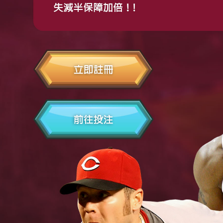
主
鉅城娛樂城
鉅城娛樂城會出
鉅城娛樂城
鉅城
要
下載
金嗎
評價
老闆
內
←
每天都是發財日，鉅城娛樂城ptt簽到好禮天天拿
鉅城
容
不停
鉅城娛樂城ptt陪你開啟每一天
成為最期待的日常
發佈日期:
2026 年 6 月 9 日
，
作者:
admin
鉅城娛樂城ptt
始終相信，真誠才是
實在在的真金白銀福利與零套路的
萬玩家的真心推崇，先進的區塊鏈
的不可篡改性，金流安全度高達百
貨幣通道還享有娛樂城專屬的極速
幾分鐘內即可完成區塊鏈確認，且