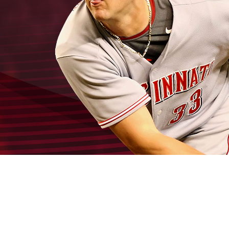
業時間與假期的限制，選平台，信
樂城ptt絕對是您博弈旅程中最放
分類:
鉅城娛樂城ptt
。這篇內容的
永久連結
。
←
每天都是發財日，鉅城娛樂城ptt簽到好禮天天拿
鉅城
不停
彙整
2026 年 7 月
2026 年 6 月
2026 年 5 月
2026 年 4 月
2026 年 3 月
2026 年 2 月
2026 年 1 月
2025 年 12 月
2025 年 11 月
2025 年 10 月
2025 年 9 月