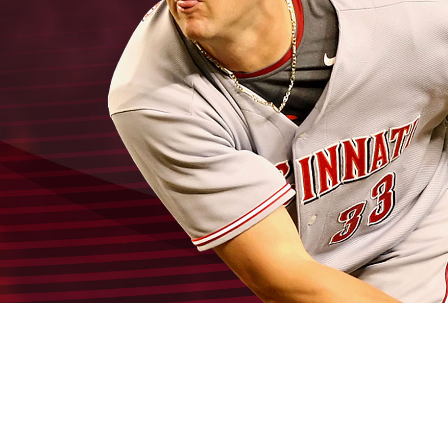
發佈日期:
2026 年 7 月 24 日
，
作者:
admin
彩
為了讓新玩家可以在沒有資金壓力
天
天
則與介面操作，鉅成娛樂城貼心提供
開
獎！
在
分類:
未分類
|
留言功能已關閉
鉅
〈鉅
城
成
娛
娛
鉅城娛樂全天候動態路紙更新，
樂
樂
城
城
發佈日期:
2026 年 7 月 24 日
，
作者:
admin
ptt
免
是
為了讓玩家在下注時能夠擁有最充
費
數
試
娛樂提供了全天候實時更新的動態路
字
玩
高
模
在
分類:
未分類
|
留言功能已關閉
手
式，
〈鉅
圓
零
城
夢
風
娛
鉅城娛樂城的多樣選擇讓每位玩
的
險
樂
發
體
遊戲
全
財
驗
天
聖
熱
發佈日期:
2025 年 11 月 10 日
，
作者:
admin