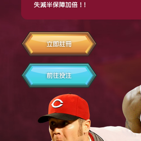
主
鉅城娛樂城
鉅城娛樂城會出
鉅城娛樂城
鉅城
要
下載
金嗎
評價
老闆
內
未分類
分類彙整:
容
大樂透、六合彩天天開獎！鉅城娛
手圓夢的發財聖地
發佈日期:
2026 年 8 月 7 日
，
作者:
admin
熱衷於研究數字彩球、渴望樂透中
過！鉅城娛樂城ptt除了經典遊戲 …
在
分類:
未分類
|
留言功能已關閉
〈大
樂
透、
鉅成娛樂城免費試玩模式，零風
六
合