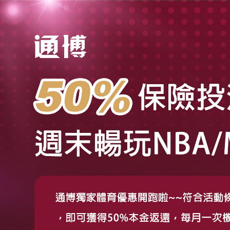
鉅城娛樂城官網
跳
首
nba即時
nba直
nba賽
娛樂城優惠
娛
至
頁
比分
播
程
活動
驗