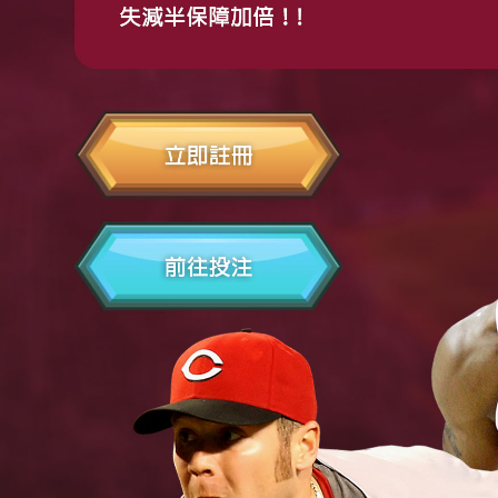
主
鉅城娛樂城
鉅城娛樂城會出
鉅城娛樂城
鉅城
要
下載
金嗎
評價
老闆
內
←
電競迷高潮預警！鉅城娛樂城英雄聯盟、傳說對
激發潛藏的
容
決電競球版熱血投注挺主隊
誠信是一切的基石，鉅城娛樂城p
品質贏得未來
發佈日期:
2026 年 6 月 27 日
，
作者:
admin
在這個信息爆炸、選擇繁多的時代
獲得玩家的青睞，唯有將誠信二字
城ptt
自創立以來，始終將誠信經營
準則與生命線，我們承諾：所有遊
正、不搞任何後台小動作；所有優
效、不玩虛偽的文字遊戲；所有出