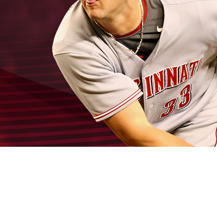
理、不找任何理由惡意扣款，這份
守，讓我們贏得了百萬玩家的由衷
的娛樂伴侶，認準鉅城娛樂城ptt
取您的未來。
分類:
鉅城娛樂城
。這篇內容的
永久連結
。
←
電競迷高潮預警！鉅城娛樂城英雄聯盟、傳說對
激發潛藏的
決電競球版熱血投注挺主隊
彙整
2026 年 8 月
2026 年 7 月
2026 年 6 月
2026 年 5 月
2026 年 4 月
2026 年 3 月
2026 年 2 月
2026 年 1 月