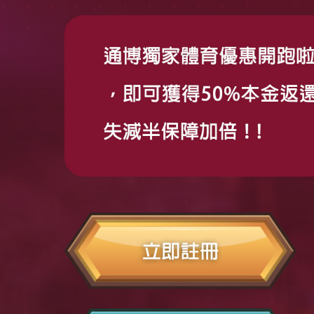
主
←
鉅城娛樂城ptt提供高於市場平均的優質
要
選擇
內
安全至上，鉅城娛樂城
容
發佈日期:
2026 年 5 月 28 日
，
作者:
admi
在選擇娛樂城時，安全防護往往
不妥協，我們引進國際前沿的防
資受到360度無死角的嚴密保
膽下注，在娛樂城贏得毫無後顧
分類:
鉅城娛樂城
。這篇內容的
永久連結
。
←
鉅城娛樂城ptt提供高於市場平均的優質
選擇
彙整
2026 年 8 月