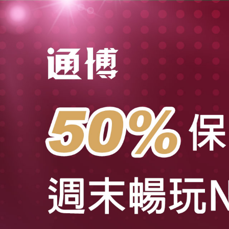
鉅城娛樂城官網
首頁
nba即時比分
nba直播
n
跳
鉅城娛樂城下載
鉅城娛樂城會出金
至