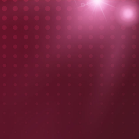
老闆體育官方總代理，鉅城娛樂城致力於
為體育產業市場化做出一份貢獻，力求完
整、快速、準確地提供nba即時比分，皇
家nba直播，nba賽程等相關資訊，現場競
猜投注，好玩有趣。
城娛樂城
鉅城娛樂城ptt