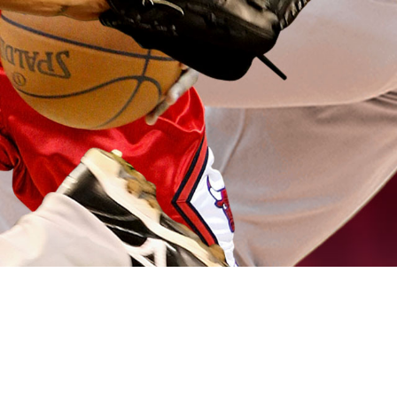
掌握老闆體育的對戰組合、即時比分、線
上
娛樂城
、最新鉅城官網，官方總代
理老闆體育直播速度，全球最快，每秒更
新。