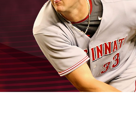
息泄露，讓你安心體驗。鉅城娛樂
服務團隊專業高效，優惠福利持續
分類:
鉅城娛樂
。這篇內容的
永久連結
。
←
鉅城娛樂城ptt為您帶來前所未有的博彩體驗
鉅城娛樂城p
彙整
2026 年 8 月
2026 年 7 月
2026 年 6 月
2026 年 5 月
2026 年 4 月
2026 年 3 月
2026 年 2 月
2026 年 1 月
2025 年 12 月
2025 年 11 月
2025 年 10 月