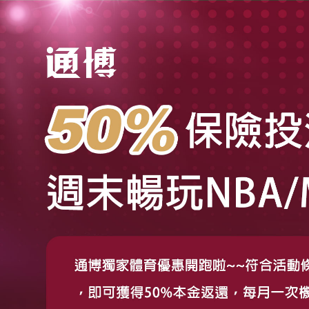
鉅城娛樂城官網
跳
首
nba即時
nba直
nba賽
娛樂城優惠
娛
至
頁
比分
播
程
活動
驗