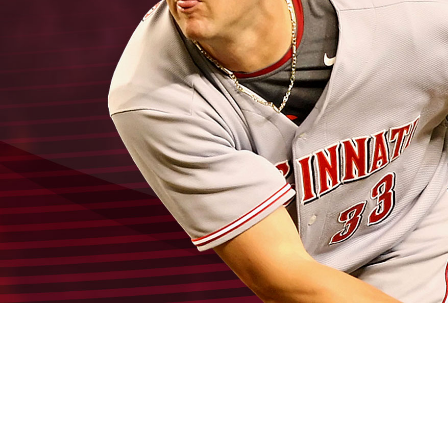
分類:
鉅城娛樂
。這篇內容的
永久連結
。
←
皇家娛樂城為您帶來無限的娛樂體驗，讓玩家享
皇家娛樂城
受快速匹配對決的樂趣
彙整
2026 年 7 月
2026 年 6 月
2026 年 5 月
2026 年 4 月
2026 年 3 月
2026 年 2 月
2026 年 1 月
2025 年 12 月
2025 年 11 月
2025 年 10 月
2025 年 9 月
2025 年 8 月
2025 年 7 月
2025 年 6 月