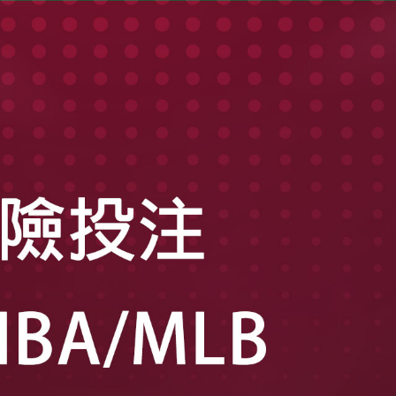
ba賽程
娛樂城優惠活動
娛樂城體驗金
鉅城娛樂
鉅城娛樂dcard
鉅
嗎
鉅城娛樂城評價
鉅城娛樂老闆
鉅城娛樂詐騙
鉅成娛樂城