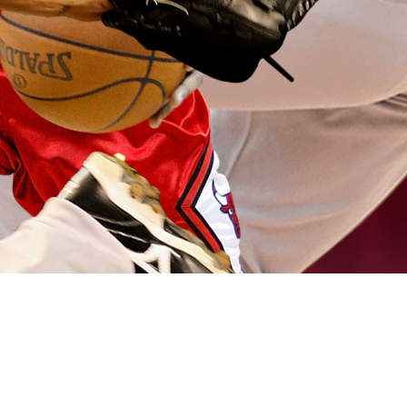
掌握老闆體育的對戰組合、即時比分、線
上
娛樂城
、最新鉅城官網，官方總代
理老闆體育直播速度，全球最快，每秒更
新。