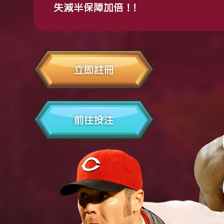
主
鉅城娛樂城
鉅城娛樂城會出
鉅城娛樂城
鉅城
要
下載
金嗎
評價
老闆
內
←
皇家娛樂城可以隨時隨地享受這種無與倫比的遊
皇家娛樂城
容
戲體驗
皇家娛樂城為您提供實時賽事直
關注您的選擇賽事
發佈日期:
2025 年 6 月 25 日
，
作者:
admin
皇家娛樂城
最新體育賽事、即時比
中投注或走盤口時，能夠有更多依
彩的體育賽事等您參與下注，無論
高手，我們都有適合您的投注選項
比賽的投注，或者參與組合過關，
皇家娛樂城定期舉辦精彩的促銷活