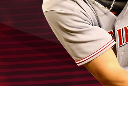
2024 年 7 月
2024 年 6 月
2024 年 5 月
2024 年 4 月
2024 年 3 月
分類
未分類
鉅城娛樂
鉅城娛樂城
鉅城娛樂城ptt
鉅城娛樂老闆
鉅成娛樂城
其他操作
登入
訂閱網站內容的資訊提供
訂閱留言的資訊提供
WordPress.org 台灣繁體中文
鉅城娛樂城官網