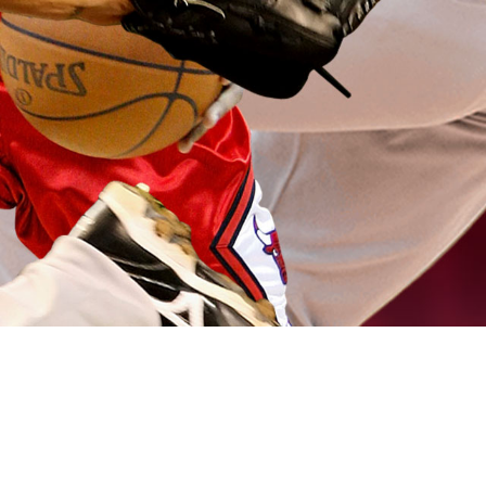
掌握老闆體育的對戰組合、即時比分、線
上
娛樂城
、最新鉅城官網，官方總代
理老闆體育直播速度，全球最快，每秒更
新。