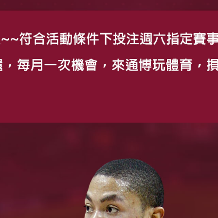
開啟無限遊戲樂趣
鉅城娛樂城提供各種優質的遊戲產品滿足各位玩家多樣化的
需求
→
賭場遊戲，讓玩家可以隨時隨地就線上投注
位用戶都能夠隨時隨地得到支持。除此之外，平台配有資深
或操作困難，皇家娛樂城使用所使用運彩平台為SUPER體
有公信力最穩定的博弈平台，並且都擁有合法的博弈執照
賓政府頒發)，因此擁有全台灣最公信力以及安全信的娛樂平
。
開啟無限遊戲樂趣
鉅城娛樂城提供各種優質的遊戲產品滿足各位玩家多樣化的
需求
→