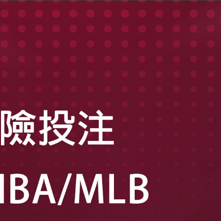
ba賽程
娛樂城優惠活動
娛樂城體驗金
鉅城娛樂
鉅城娛樂dcard
鉅
嗎
鉅城娛樂城評價
鉅城娛樂老闆
鉅城娛樂詐騙
鉅成娛樂城