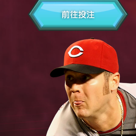
2026 年 7 月
2026 年 6 月
2026 年 5 月
2026 年 4 月
2026 年 3 月
2026 年 2 月
2026 年 1 月
2025 年 12 月
2025 年 11 月
2025 年 10 月
2025 年 9 月
2025 年 8 月
2025 年 7 月
2025 年 6 月
2025 年 5 月
2025 年 4 月
2025 年 3 月
2025 年 2 月
2025 年 1 月
2024 年 12 月
2024 年 11 月
2024 年 10 月
2024 年 9 月
2024 年 8 月
2024 年 7 月