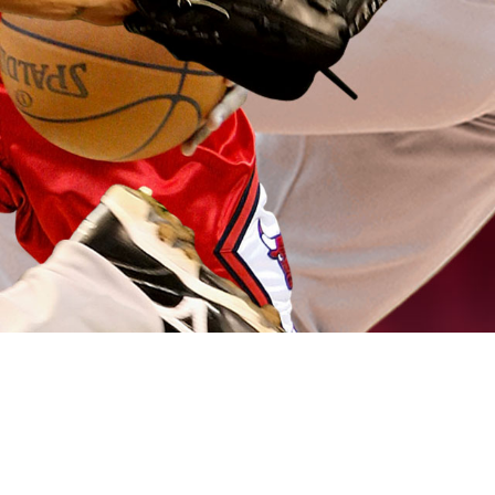
掌握老闆體育的對戰組合、即時比分、線
上
娛樂城
、最新鉅城官網，官方總代
理老闆體育直播速度，全球最快，每秒更
新。