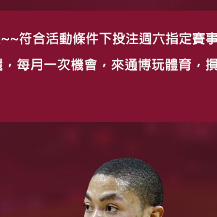
夠有更多依據判斷
鉅城娛樂城高品質的娛樂體驗，讓玩家身臨其境的遊戲
→
務與互動，讓愛用者有最好最刺激得娛樂體驗
in
密技術和防火牆系統保護你的安全、私隱，並保證你享受公
絕對的保障，擁有令人驚歎的2D和3D圖形，提供各種移動
，利用最佳演算數學公式，帶給玩家無限的刺激感，又能同
下賭場的真人百家、棋牌及老虎機等之外，更多了體育電競
遊戲，如臨現場實境。
。
夠有更多依據判斷
鉅城娛樂城高品質的娛樂體驗，讓玩家身臨其境的遊戲
→