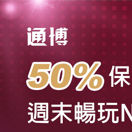
鉅城娛樂城官網
首頁
nba即時比分
nba直播
n
跳
鉅城娛樂城下載
鉅城娛樂城會出金
至