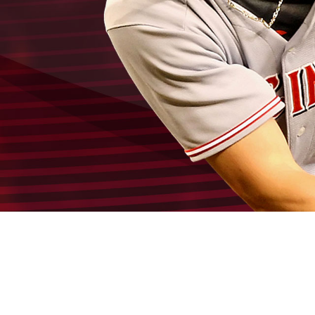
2024 年 6 月
2024 年 5 月
2024 年 4 月
2024 年 3 月
分類
未分類
鉅城娛樂
鉅城娛樂城
鉅城娛樂城ptt
鉅城娛樂老闆
鉅成娛樂城
其他操作
登入
訂閱網站內容的資訊提供
訂閱留言的資訊提供
WordPress.org 台灣繁體中文
鉅城娛樂城官網