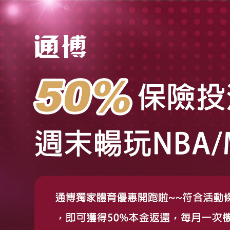
鉅城娛樂城官網
跳
首
nba即時
nba直
nba賽
娛樂城優惠
娛
至
頁
比分
播
程
活動
驗