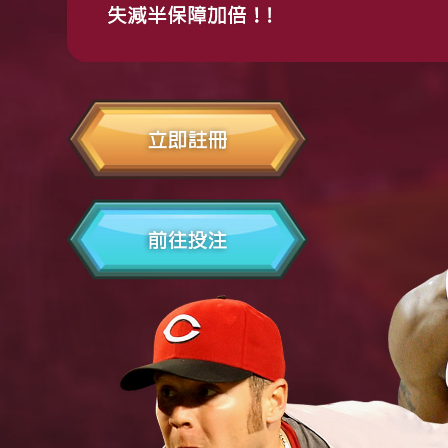
主
鉅城娛樂城
鉅城娛樂城會出
鉅城娛樂城
鉅城
要
下載
金嗎
評價
老闆
內
←
皇家娛樂城讓你的電腦運行更穩定，流暢
皇家娛樂城
容
鉅城娛樂讓新玩家在無需存款的
遊戲樂趣
發佈日期:
2024 年 6 月 28 日
，
作者:
admin
鉅城娛樂
以玩家需求為核心，我們
全、公正、真實的技術，成為玩家
合作夥伴，確保了娛樂城的合法運
護，這些牌照要求娛樂城遵守嚴格
博弈公正性、安全性以及防範犯罪
一手盡掌球壇風雲。更有真人、彩
等多種娛樂方式可供選擇，所精選