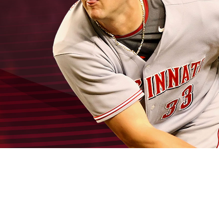
種玩法，遊戲應有盡有，讓你每天
能玩到嗨。玩遊戲送好禮，眾多玩
單，數千款遊戲免下載安裝，手機
無聊。
分類:
鉅城娛樂老闆
。這篇內容的
永久連結
。
←
皇家娛樂城可以感受到刺激的遊戲體驗，讓你一
皇家娛
玩就停不下來
彙整
2026 年 7 月
2026 年 6 月
2026 年 5 月
2026 年 4 月
2026 年 3 月
2026 年 2 月
2026 年 1 月
2025 年 12 月