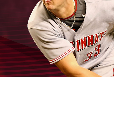
分類:
鉅城娛樂城ptt
。這篇內容的
永久連結
。
←
鉅城娛樂城以優質服務，讓每位玩家享受輕鬆娛
安全合法的
樂
彙整
2026 年 8 月
2026 年 7 月
2026 年 6 月
2026 年 5 月
2026 年 4 月
2026 年 3 月
2026 年 2 月
2026 年 1 月
2025 年 12 月
2025 年 11 月
2025 年 10 月
2025 年 9 月
2025 年 8 月
2025 年 7 月