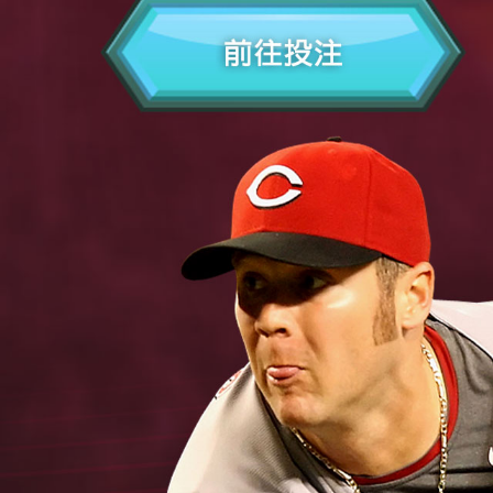
2026 年 8 月
2026 年 7 月
2026 年 6 月
2026 年 5 月
2026 年 4 月
2026 年 3 月
2026 年 2 月
2026 年 1 月
2025 年 12 月
2025 年 11 月
2025 年 10 月
2025 年 9 月
2025 年 8 月
2025 年 7 月
2025 年 6 月
2025 年 5 月
2025 年 4 月
2025 年 3 月
2025 年 2 月
2025 年 1 月
2024 年 12 月
2024 年 11 月
2024 年 10 月
2024 年 9 月
2024 年 8 月