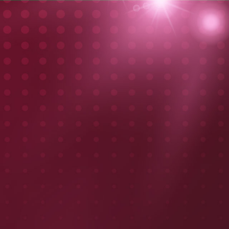
老闆體育官方總代理，鉅城娛樂城致力於
為體育產業市場化做出一份貢獻，力求完
整、快速、準確地提供nba即時比分，皇
家nba直播，nba賽程等相關資訊，現場競
猜投注，好玩有趣。
城娛樂城
鉅城娛樂城ptt