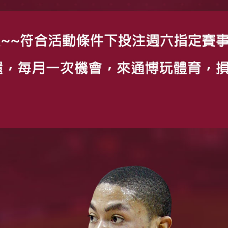
您直達拉斯維加斯
未來娛樂的先行者，鉅城娛樂城ptt不斷創新的品牌使命
→
個精彩時刻
n
我們也積極履行社會責任，宣導正確的遊戲心態與防沉迷措
的是快樂與收益的平衡，而非生活的沉重負擔，我們將持續
保娛樂城永遠是您最值得信賴、最感新潮的娛樂夥伴，感謝
在鉅城娛樂城的下一個黃金十年，共創更多精彩的致富傳
您直達拉斯維加斯
未來娛樂的先行者，鉅城娛樂城ptt不斷創新的品牌使命
→