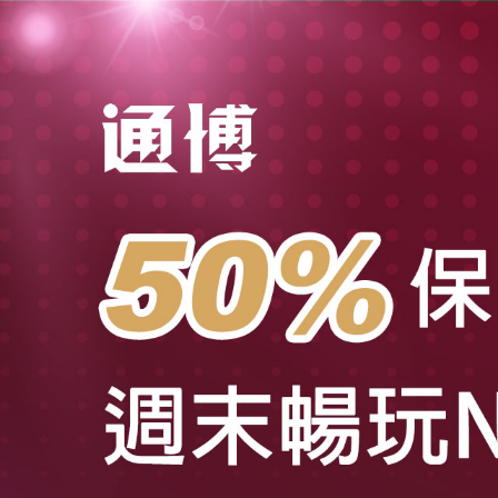
鉅城娛樂城官網
首頁
nba即時比分
nba直播
n
跳
鉅城娛樂城下載
鉅城娛樂城會出金
至