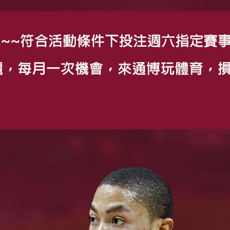
保障您的每一筆錢
博弈與理財，鉅城娛樂城教您如何配置娛樂預算
→
彩，年輕一代最愛的全新戰場
n
粉絲們看過來！
鉅成娛樂城
緊跟時代潮流，推出了最專業的電
主流賽事，提供豐富的玩法選擇，如，首殺、地圖獲勝、總
與高爆發性，能帶給您不同於傳統體育的刺激感，提供高清
手的操作，一邊為您的預測加油打氣，電競致富的機會，就
保障您的每一筆錢
博弈與理財，鉅城娛樂城教您如何配置娛樂預算
→