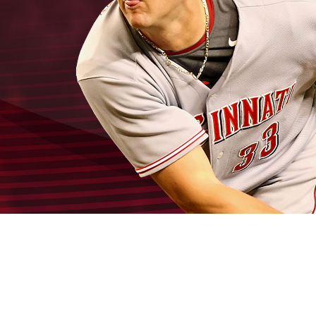
分類:
鉅城娛樂城ptt
。這篇內容的
永久連結
。
←
專屬客服經理，鉅城娛樂VIP尊崇體驗
鉅城娛樂城p
彙整
2026 年 8 月
2026 年 7 月
2026 年 6 月
2026 年 5 月
2026 年 4 月
2026 年 3 月
2026 年 2 月
2026 年 1 月
2025 年 12 月
2025 年 11 月
2025 年 10 月
2025 年 9 月
2025 年 8 月
2025 年 7 月