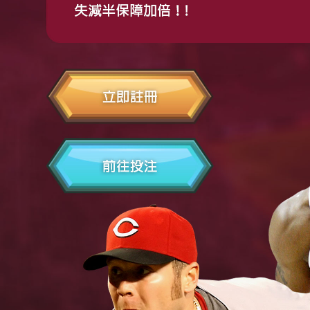
主
鉅城娛樂城
鉅城娛樂城會出
鉅城娛樂城
鉅城
要
下載
金嗎
評價
老闆
內
大樂透、六合彩天天開獎！鉅城娛
容
手圓夢的發財聖地
發佈日期:
2026 年 8 月 7 日
，
作者:
admin
熱衷於研究數字彩球、渴望樂透中
過！
鉅城娛樂城ptt
除了經典遊戲外
票與六合彩、大樂透投注，賠率高
活，天天都有機會抱走千萬大獎，
步，讓您隨時掌握中獎喜訊，今天就
出你的幸運號碼，下一個億萬富翁
入，報名參加最新一期的棋牌大賽