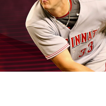
在
分類:
未分類
|
留言功能已關閉
〈大
樂
透、
運彩串關神助攻，鉅城娛樂城帶
六
富
合
彩
發佈日期:
2026 年 8 月 7 日
，
作者:
admin
天
天
想要以小博大享受一夜致富的成就
開
援豐富刺激的運彩串關玩法，高倍
獎！
鉅
翻倍。搭配即時賽況跟專屬數據分
城
一場勝利賽事。用一杯咖啡的錢，
娛
樂
報。現在就上鉅城娛樂城挑戰運彩
城
光為您賺進豐厚財富！現在就加入
ptt
是
分，邁向尊榮VIP殿堂。
數
字
在
分類:
鉅城娛樂城
|
留言功能已關閉
高
〈運
手
彩
圓